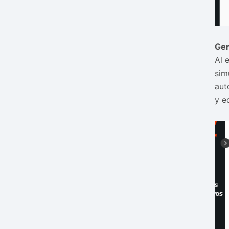
Gen
Al 
sim
aut
y e