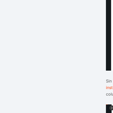
Sin
ins
co