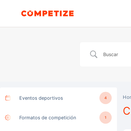
Ir
al
contenido
Ho
Eventos deportivos
4
C
Formatos de competición
1