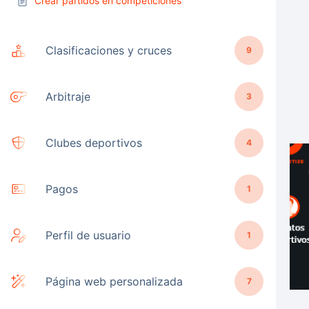
Crear partidos en competiciones
Clasificaciones y cruces
9
Arbitraje
3
Clubes deportivos
4
Pagos
1
Perfil de usuario
1
Página web personalizada
7