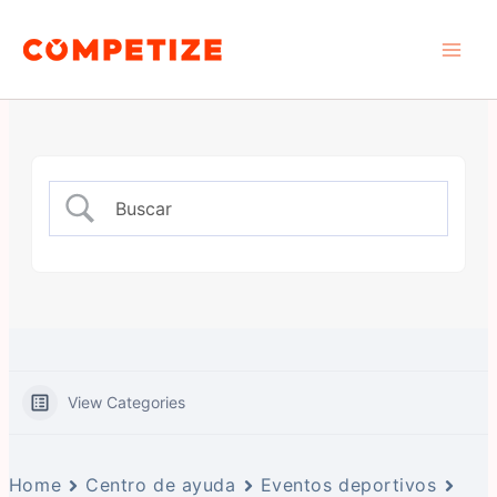
Ir
Main
al
Men
contenido
View Categories
Home
Centro de ayuda
Eventos deportivos