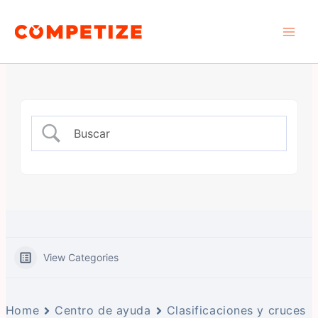
Ir
Main
al
Men
contenido
View Categories
Home
Centro de ayuda
Clasificaciones y cruces