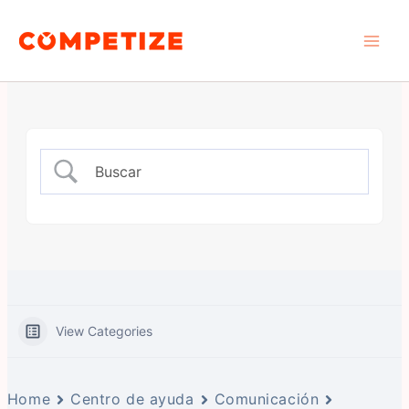
Ir
Main
al
Men
contenido
View Categories
Home
Centro de ayuda
Comunicación