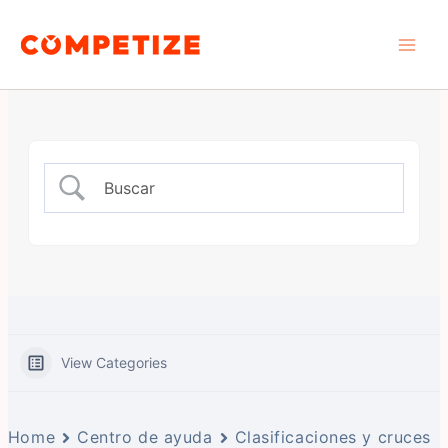
Ir
Main
al
Men
contenido
View Categories
Home
Centro de ayuda
Clasificaciones y cruces